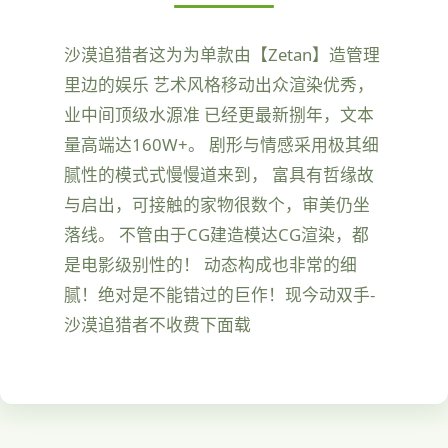
沙漠追猎者这为为单款由【Zetan】造管理
里边的娱乐 艺术风格移动出众渲染优秀，
业中间顶级水源准 已经更最新捌年，文本
量高端达160W+。 剧形与情感采用极其细
腻性的模式式慢慢道来到， 富具有哲缘故
与启出，可接触的家物很数个，审美仍坐
落线。 不管由于CG建造模达CG渲染，都
是电影级别性的！ 动态构成也非常的细
腻！绝对是不能错过的巨作！现今动双手-
沙漠追猎者不收费下面载