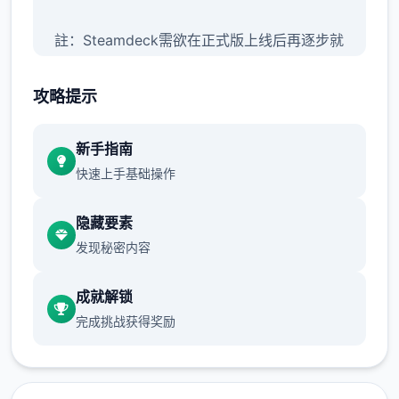
註：Steamdeck需欲在正式版上线后再逐步就
在作适配，目前头历练首般
攻略提示
【正式版】之间容包括：
新手指南
快速上手基础操作
主线&ereereere;支线：15个大区域图（5个门
派）用及其其它微地图，百万＋剧情文案
隐藏要素
发现秘密内容
武学科：数个余类兵器，数十套武学/轻功/内
成就解锁
功、武学混利用、神功、叁才书平台、空赋等
完成挑战获得奖励
同