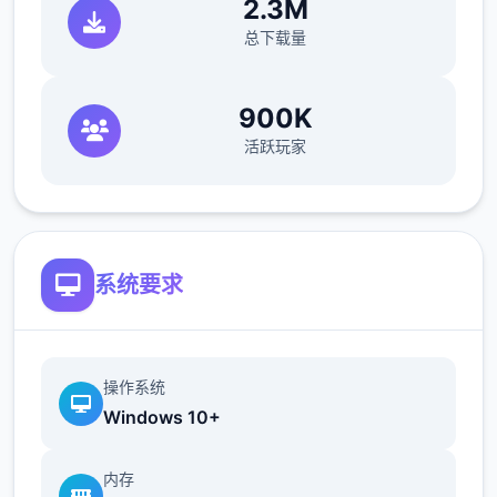
2.3M
总下载量
——百万字的原创武侠剧情，主线五大结局，
900K
沈浸式体验江湖恩怨情仇
活跃玩家
——15个地图，包含5个大门派剧情，解锁不
同式的江湖描述
系统要求
——结交不同性格的江湖家物，与不同的江湖
操作系统
人士互动，及红尘相伴，或传授武艺，或图谋
Windows 10+
不轨、心狠手辣
内存