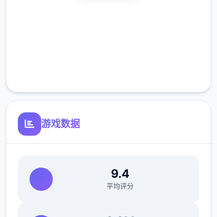
安全下载
等
高速安装
完全免费
【后续更新计划】
客服支持
后续重点更新：逐步增添&ereereere;完善沙盒
内容以及机造、更新创针对工坊2.0、更新免
费DLC等
游戏数据
从此江湖中之内无名之辈伊始，以微末之身，
于诡谲的江湖纷争中形成即侠名，搅动天下方
9.4
大势。
平均评分