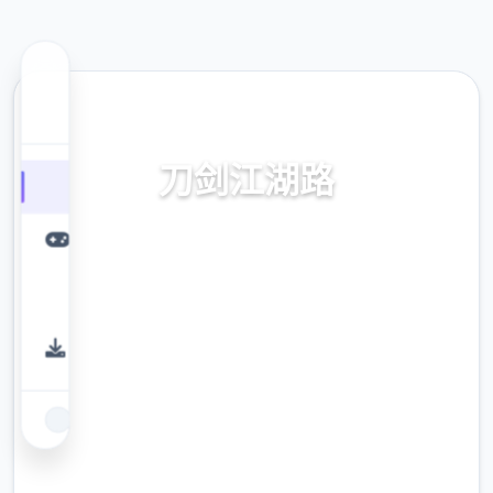
🎭 热门推荐
刀剑江湖路
《刀剑江湖路》为独家武侠RPG，传统武侠剧
况混合沙盒构成为，感知横版即时间交锋。操
入行者扮演唯一名寻常一些年，陷入江湖武林
性的血雨腥风，区域处纷争中成就是侠名，搅
动天空方广大势，成为万者敬仰的大
侠。》》》订阅创思工坊热销modernistic体验
倍增！