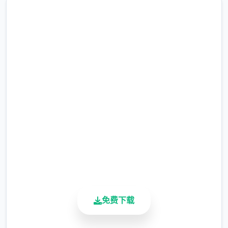
帮派玩法：自建造帮派、帮派战争、吞并帮
派、收服帮派等
汉化版下载 刀剑江湖路
完整版游戏，免费体验
2.3M+
总下载量
4.9/5
用户评分
900K+
活跃用户
NPC互动：同伴、仇家、家仆、诞生育等
免费下载
其他核心玩法：武林大将会、随机事件件、生
活、钓鱼、青楼、赌坊、地牢、捕快、杀手臂