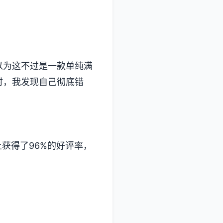
这不过是一款​​单纯满
时，我发现自己彻底错
了​​96%的好评率​​，